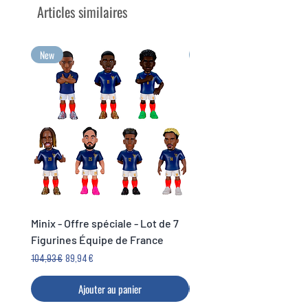
d’exposition à l’effigie du
Articles similaires
personnage
Collectionnez vos personnages
préférés d'animés et de mangas
New
New
grâce à Minix
Vos plus grandes émotions à
collectionner au format Minix !
Minix - Offre spéciale - Lot de 7
Minix Verón #117 - World
Figurines Équipe de France
Legends Cup
Prix original
Prix promotionnel
Prix
104,93 €
89,94 €
14,99 €
Ajouter au panier