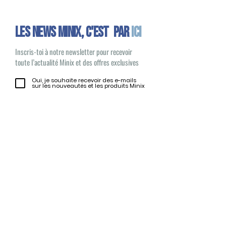
Les news minix, C'EST PAR
ICI
Inscris-toi à notre newsletter pour recevoir
toute l’actualité Minix et des offres exclusives
Oui, je souhaite recevoir des e-mails
sur les nouveautés et les produits Minix
S'inscrire
Minix 2022 © Tous droits réservés
Site publié par
1UP Distribution
Contact