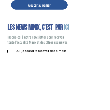
Ajouter au panier
Les news minix, C'EST PAR
ICI
Inscris-toi à notre newsletter pour recevoir
toute l’actualité Minix et des offres exclusives
Oui, je souhaite recevoir des e-mails
sur les nouveautés et les produits Minix
S'inscrire
Minix 2022 © Tous droits réservés
Site publié par
1UP Distribution