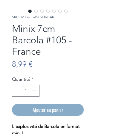
SKU : MX7-FS-WC-FR-BAR
Minix 7cm
Barcola #105 -
France
Prix
8,99 €
Quantité
*
Ajouter au panier
L'explosivité de Barcola en format
mini !