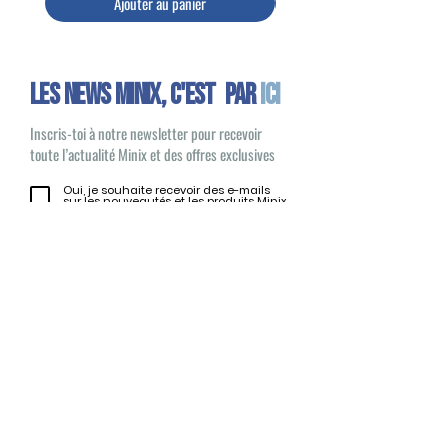
Ajouter au panier
Les news minix, C'EST PAR
ICI
Inscris-toi à notre newsletter pour recevoir
toute l’actualité Minix et des offres exclusives
Oui, je souhaite recevoir des e-mails
sur les nouveautés et les produits Minix
S'inscrire
Minix 2022 © Tous droits réservés
Site publié par
1UP Distribution