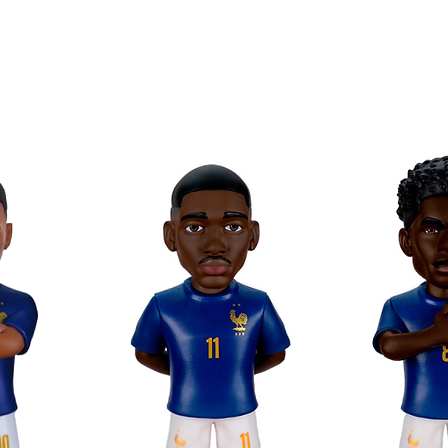
 préférés grâce à Minix
ollectionner au format Minix !