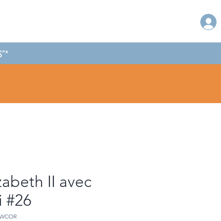
S"*
zabeth II avec
i #26
NWCOR