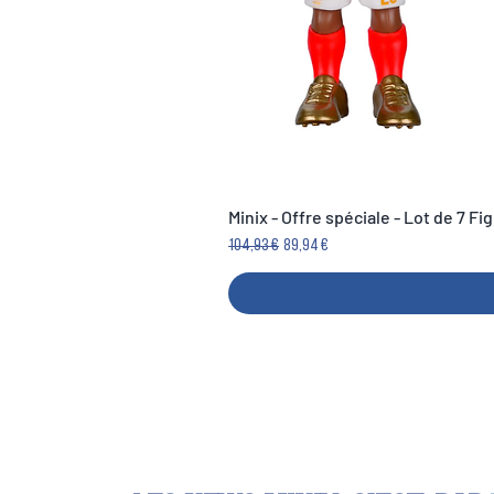
Minix - Offre spéciale - Lot de 7 F
Prix original
Prix promotionnel
104,93 €
89,94 €