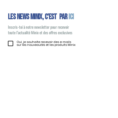
Les news minix, C'EST PAR
ICI
Inscris-toi à notre newsletter pour recevoir
toute l’actualité Minix et des offres exclusives
Oui, je souhaite recevoir des e-mails
sur les nouveautés et les produits Minix
S'inscrire
Minix 2022 © Tous droits réservés
Site publié par
1UP Distribution
Contact