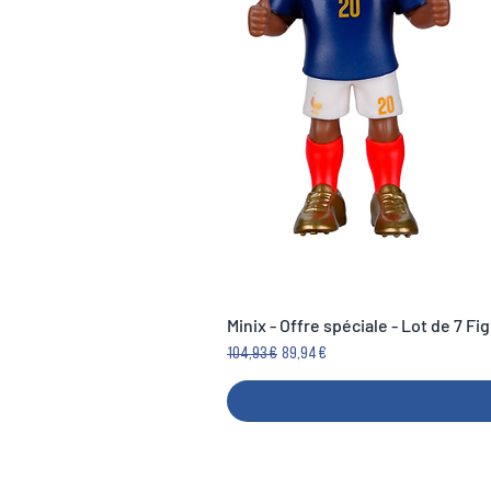
Minix - Offre spéciale - Lot de 7 F
Prix original
Prix promotionnel
104,93 €
89,94 €