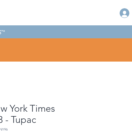
S"*
w York Times
3 - Tupac
NY96