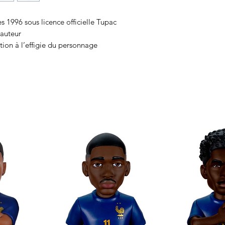
 1996 sous licence officielle Tupac
auteur
ion à l’effigie du personnage
icaux préférés grâce à Minix
ollectionner au format Minix !