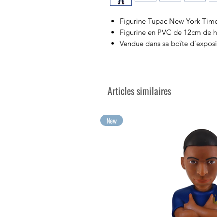
Figurine Tupac New York Times
Figurine en PVC de 12cm de h
Vendue dans sa boîte d’exposit
Collectionnez vos artistes mus
Vos plus grandes émotions à c
Articles similaires
New