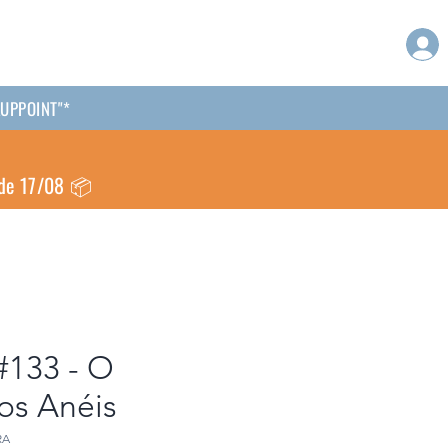
CKUPPOINT"*
 de 17/08 📦
#133 - O
os Anéis
RA