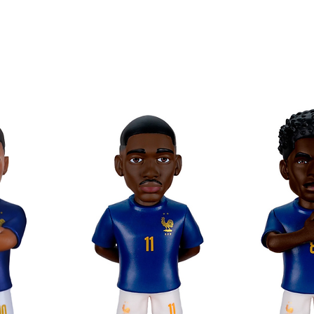
tora com a imagem do personagem.
 filmes favoritos com Minix.
 em formato Minix!