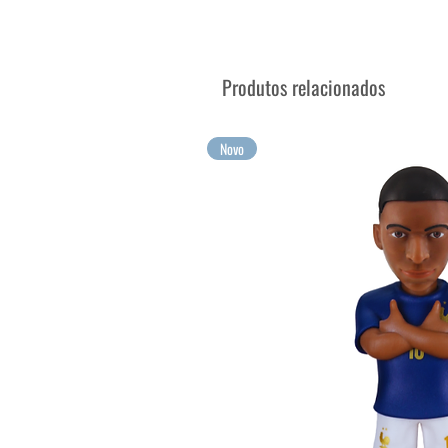
Vendido em sua caixa exposi
Colecione seus personagens de
Suas maiores emoções, agora
Produtos relacionados
Novo