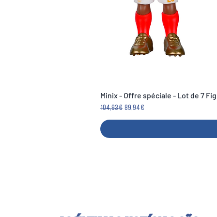
Minix - Offre spéciale - Lot de 7 F
Preço normal
Preço promocional
104,93 €
89,94 €