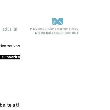
l’actualité
Minix 2022 © Todos os direitos reservados
Site publicado pela
1UP Distribution
ur les nouveautés
S'inscrire
e-te a ti