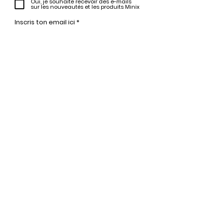
Oui, je souhaite recevoir des e-mails
sur les nouveautés et les produits Minix
S'inscrire
Minix 2022 © Tous droits réservés
Site publié par
1UP Distribution
Contact
Mentions légales
Conditions générales de vente
Politique d
e confidentialité
Programme fidélité
Plan du site