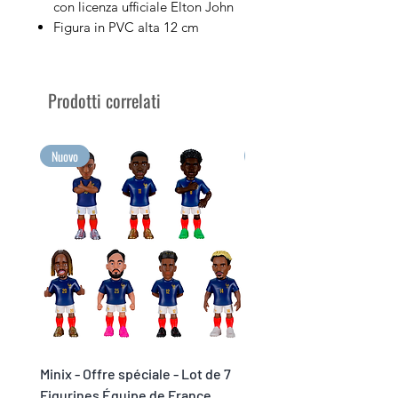
con licenza ufficiale Elton John
Figura in PVC alta 12 cm
Venduto nella sua scatola
espositiva con l'immagine del
personaggio
Prodotti correlati
Colleziona i tuoi artisti musicali
preferiti con Minix
Raccogli le tue emozioni più
Nuovo
Nuovo
grandi in formato Minix!
Minix - Offre spéciale - Lot de 7
Minix Verón #117 - World
Figurines Équipe de France
Legends Cup