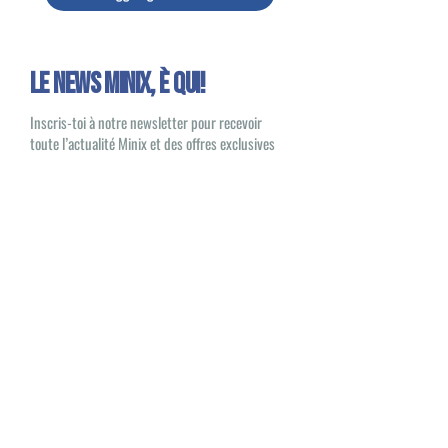
Le news Minix, È QUI!
Inscris-toi à notre newsletter pour recevoir
toute l’actualité Minix et des offres exclusives
Oui, je souhaite recevoir des e-mails
sur les nouveautés et les produits Minix
S'inscrire
Minix 2022 © Tutti i diritti riservati
Sito pubblicato da
1UP Distribution
Contatti