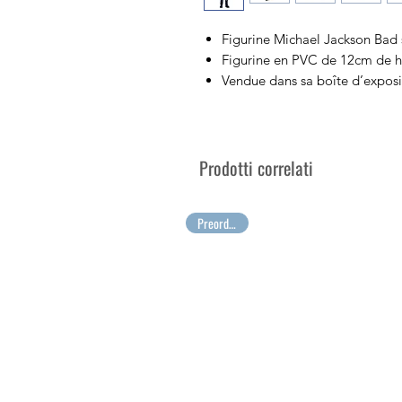
Figurine Michael Jackson Bad s
Figurine en PVC de 12cm de h
Vendue dans sa boîte d’exposit
Collectionnez vos artistes mus
Vos plus grandes émotions à c
Prodotti correlati
Preordinare