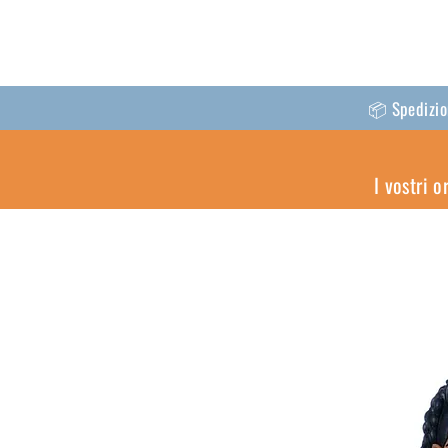
📦 Spedizion
I vostri 