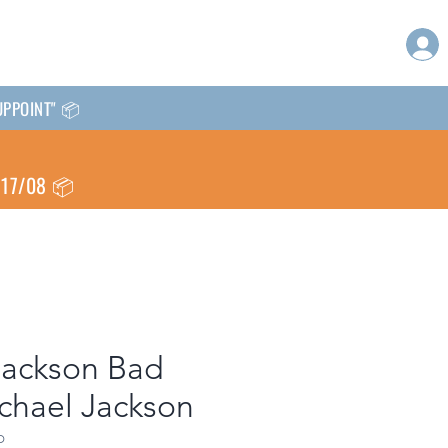
CKUPPOINT" 📦
l 17/08 📦
Jackson Bad
ichael Jackson
D