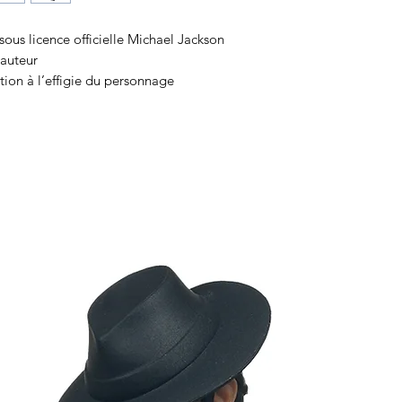
ous licence officielle Michael Jackson
auteur
ion à l’effigie du personnage
icaux préférés grâce à Minix
ollectionner au format Minix !