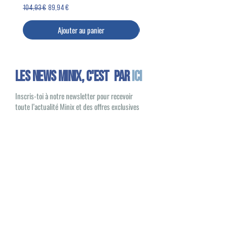
Prix original
Prix promotionnel
Prix
104,93 €
89,94 €
14,99 €
Ajouter au panier
Les news minix, C'EST PAR
ICI
Inscris-toi à notre newsletter pour recevoir
toute l’actualité Minix et des offres exclusives
Oui, je souhaite recevoir des e-mails
sur les nouveautés et les produits Minix
S'inscrire