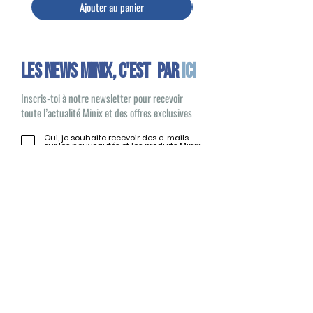
Ajouter au panier
Les news minix, C'EST PAR
ICI
Inscris-toi à notre newsletter pour recevoir
toute l’actualité Minix et des offres exclusives
Oui, je souhaite recevoir des e-mails
sur les nouveautés et les produits Minix
S'inscrire
Minix 2022 © Tous droits réservés
Site publié par
1UP Distribution