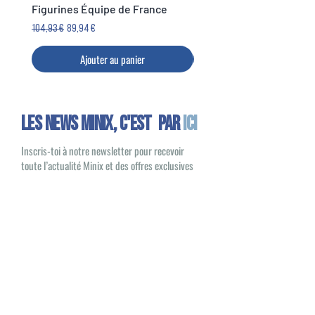
immortalise le génie pur du football
Figurines Équipe de France
Legends Cup
Découvrez toutes les figurines
moderne.
Minix Football
Prix original
Prix promotionnel
Prix
104,93 €
89,94 €
14,99 €
Ajouter au panier
Les news minix, C'EST PAR
ICI
Inscris-toi à notre newsletter pour recevoir
toute l’actualité Minix et des offres exclusives
Oui, je souhaite recevoir des e-mails
sur les nouveautés et les produits Minix
S'inscrire