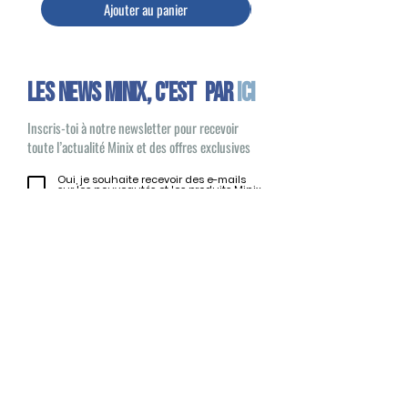
Ajouter au panier
Les news minix, C'EST PAR
ICI
Inscris-toi à notre newsletter pour recevoir
toute l’actualité Minix et des offres exclusives
Oui, je souhaite recevoir des e-mails
sur les nouveautés et les produits Minix
S'inscrire
Minix 2022 © Tous droits réservés
Site publié par
1UP Distribution