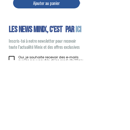
Ajouter au panier
Les news minix, C'EST PAR
ICI
Inscris-toi à notre newsletter pour recevoir
toute l’actualité Minix et des offres exclusives
Oui, je souhaite recevoir des e-mails
sur les nouveautés et les produits Minix
S'inscrire
Minix 2022 © Tous droits réservés
Site publié par
1UP Distribution