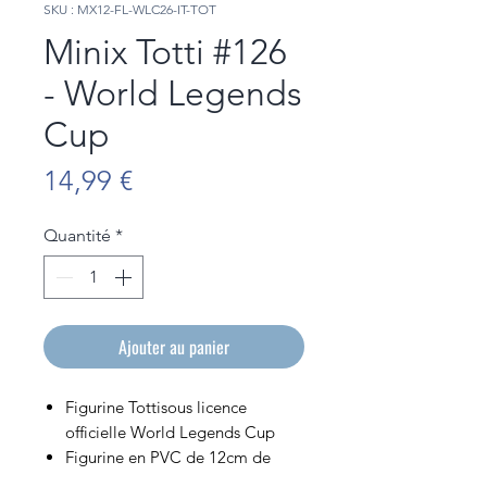
SKU : MX12-FL-WLC26-IT-TOT
Minix Totti #126
- World Legends
Cup
Prix
14,99 €
Quantité
*
Ajouter au panier
Figurine Tottisous licence
officielle World Legends Cup
Figurine en PVC de 12cm de
hauteur